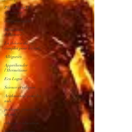
Philosophie VS
rhétorique
catégorie mixte
Mécanisme
d'Histoire
La théorie du
complot pour les nuls
Allégories
Appréhender
l'Hermétisme
Eco Logos
Science et religion
Arithmancie pour les
nuls
politique, pouvoir et
argent
éthique et éducation
Science, politique,