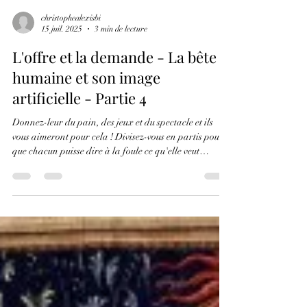
christophealexisbi
15 juil. 2025
3 min de lecture
L'offre et la demande - La bête
humaine et son image
artificielle - Partie 4
Donnez-leur du pain, des jeux et du spectacle et ils
vous aimeront pour cela ! Divisez-vous en partis pour
que chacun puisse dire à la foule ce qu'elle veut
entendre... Le pouvoir succombe à cette tentation, il
tente et la foule succombe à son tour, à la tentation ...
Un cercle vicieux qui attendait la société de
consommation pour que l’offre fasse la demande qui
fait l’offre qui fait la demande qui fait l’offre…
L'offre et la demande - 15 07 2025