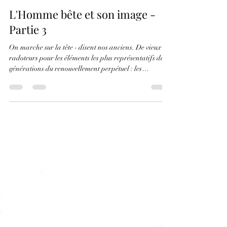
christophealexisbi
11 juil. 2025
10 min de lecture
L'Homme bête et son image -
Partie 3
On marche sur la tête - disent nos anciens. De vieux
radoteurs pour les éléments les plus représentatifs des
générations du renouvellement perpétuel : les
générations Z et les premiers nés de la génération
Alpha. Les vieux radoteurs étaient encore respectables
pour les générations X et Y. Les parents avaient fichu
un sacré bazar dans les années 70, mais certains papis
éclairés avaient raison... Un jour, au village, un vieil
homme me raconta ... 11/07/2025 - L'Homme bête et so