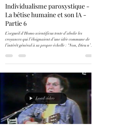
christophealexisbi
18 juil. 2025
5 min de lecture
Individualisme paroxystique -
La bêtise humaine et son IA -
Partie 6
L’orgueil d'Homo scientificus tente d’abolir les
croyances qui l’éloignaient d’une idée commune de
l’intérêt général à sa propre échelle : "Non, Dieu n’a
pas désigné de classes ou de races d’hommes
supérieurs pour exploiter ou réduire les autres à l’état
d’esclavage." Après une ère de cohabitation tacite sous
le signe du matérialisme, la condescendance
hiérarchique décomplexée, le sexisme affirmé et le
racisme assumé s’éveillent de nouveau après un long
sommeil - Individualis
Load video