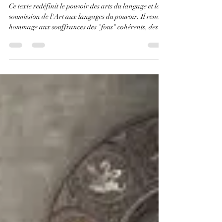
christophealexisbi
11 avr. 2025
8 min de lecture
La diagonale des fous
Ce texte redéfinit le pouvoir des arts du langage et la
soumission de l'Art aux langages du pouvoir. Il rend
hommage aux souffrances des "fous" cohérents, des
artistes et des intellectuels, dont les libertés relatives et
les responsabilités passent pour douces folies
lorsqu'elles ne flattent pas les orgueils en puissance,
gouvernants et gouvernés confondus, de l'échiquier du
pouvoir.