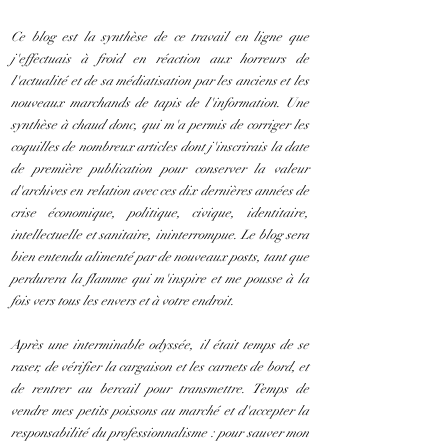
Ce blog est la synthèse de ce travail en ligne que
j'effectuais à froid en réaction aux horreurs de
l'actualité et de sa médiatisation par les anciens et les
nouveaux marchands de tapis de l'information. Une
synthèse à chaud donc, qui m'a permis de corriger les
coquilles de nombreux articles dont j'inscrirais la date
de première publication pour conserver la valeur
d'archives en relation avec ces dix dernières années de
crise économique, politique, civique, identitaire,
intellectuelle et sanitaire, ininterrompue. Le blog sera
bien entendu alimenté par de nouveaux posts, tant que
perdurera la flamme qui m'inspire et me pousse à la
fois vers tous les envers et à votre endroit.
Après une interminable odyssée, il était temps de se
raser, de vérifier la cargaison et les carnets de bord, et
de rentrer au bercail pour transmettre. Temps de
vendre mes petits poissons au marché et d'accepter la
responsabilité du professionnalisme : pour sauver mon