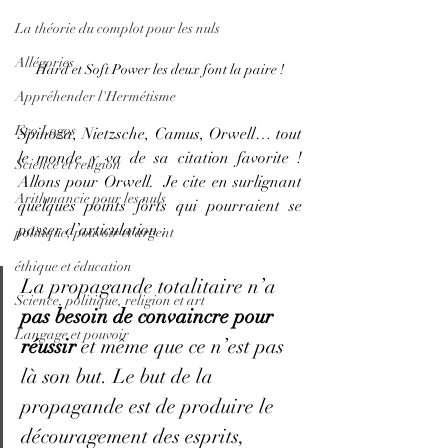
La théorie du complot pour les nuls
Allégories
Hard et Soft Power les deux font la paire !
Appréhender l'Hermétisme
Eco Logos
Spinoza, Nietzsche, Camus, Orwell… tout 
le monde y va de sa citation favorite ! 
Science et religion
Allons pour Orwell.  Je cite en surlignant 
Arithmancie pour les nuls
quelques points forts qui pourraient se 
passer d’articulation : 
politique, pouvoir et argent
éthique et éducation
La propagande totalitaire n’a 
Science, politique, religion et art
pas besoin de convaincre pour 
Langage et pouvoir
réussir 
et même que ce n’est pas 
là son but. Le but de la 
propagande est de produire le 
découragement des esprits, 