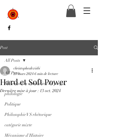
Post
All Posts
christophealexisbi
All Posts
27 mars 2024
6 min de lecture
Hard et Soft Power
Présentation et vocation du projet
Dernière mise à jour :
13 oct. 2024
philologie
Politique
Philosophie VS rhétorique
catégorie mixte
Mécanisme d'Histoire