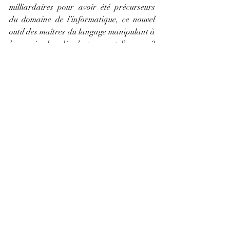
milliardaires pour avoir été précurseurs 
du domaine de l’informatique, ce nouvel 
outil des maîtres du langage manipulant à 
leur guise les clés du temps et l’espace ? 
Des soixante-huitards  en mal de 
révolution, tous persuadés qu’ils 
œuvraient pour le progrès et l’égalité que 
réclame les humains, sans distinction de 
privilège. L’information et l’expression 
pour tous !
Tous liés par les mêmes espoirs, tous 
dupés.
Nous avons là l’accord tacite signé de 
longue date par l’empereur, le roi, le 
gourou et l’ingénieur.
Les sachants ou mages, que la pénibilité 