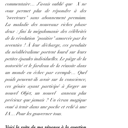
commentaire… J’avais oublié que  X ne 
vous permet plus de répondre à des 
"tweeteurs" sans abonnement premium. 
La maladie des nouveaux riches phase 
deux : fini la mégalomanie des célébrités 
de la révolution "positive" amorcée par les 
seventies ! À leur décharge, ces produits 
du néolibéralisme portent lourd sur leurs 
petites épaules individuelles. Le piège de la 
notoriété et le fardeau de la réussite dans 
un monde en échec par exemple… Quel 
poids peuvent-ils avoir sur la conscience, 
ces génies ayant participé à forger un 
nouvel Objet, un nouvel  anneau plus 
précieux que jamais ? Un écran magique 
voué à tenir dans une poche et relié à une 
IA… Pour les gouverner tous.
Voici la suite de ma réponse à la question 