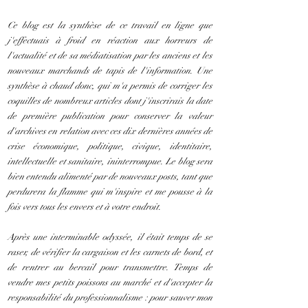
Ce blog est la synthèse de ce travail en ligne que
j'effectuais à froid en réaction aux horreurs de
l'actualité et de sa médiatisation par les anciens et les
nouveaux marchands de tapis de l'information. Une
synthèse à chaud donc, qui m'a permis de corriger les
coquilles de nombreux articles dont j'inscrirais la date
de première publication pour conserver la valeur
d'archives en relation avec ces dix dernières années de
crise économique, politique, civique, identitaire,
intellectuelle et sanitaire, ininterrompue. Le blog sera
bien entendu alimenté par de nouveaux posts, tant que
perdurera la flamme qui m'inspire et me pousse à la
fois vers tous les envers et à votre endroit.
Après une interminable odyssée, il était temps de se
raser, de vérifier la cargaison et les carnets de bord, et
de rentrer au bercail pour transmettre. Temps de
vendre mes petits poissons au marché et d'accepter la
responsabilité du professionnalisme : pour sauver mon