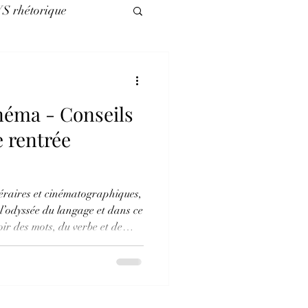
VS rhétorique
légories
inéma - Conseils
es nuls
e rentrée
ttéraires et cinématographiques,
 l’odyssée du langage et dans ce
ir des mots, du verbe et de
mentalisation détermine toutes
sociétale dont l’économie
t désormais de nos échecs
currence, le profit et la