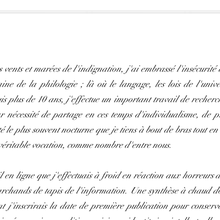
s vents et marées de l'indignation, j'ai embrassé l'insécurit
e de la philologie ; là où le langage, les lois de l'unive
 plus de 10 ans, j'effectue un important travail de recherch
r nécessité de partage en ces temps d'individualisme, de p
té le plus souvent nocturne que je tiens à bout de bras tout e
véritable vocation, comme nombre d'entre nous.
l en ligne que j'effectuais à froid en réaction aux horreurs d
archands de tapis de l'information. Une synthèse à chaud do
t j'inscrirais la date de première publication pour conserv