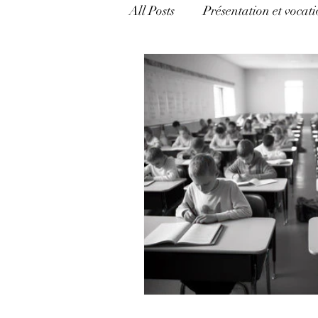
All Posts
Présentation et vocati
catégorie mixte
Mécanism
Appréhender l'Hermétisme
politique, pouvoir et argent
Langage et pouvoir