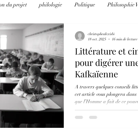
on du projet
philologie
Politique
Philosophie 
e d'Histoire
La théorie du complot pour les nuls
Al
christophealexisbi
18 oct. 2025
16 min de lecture
Littérature et c
Eco Logos
Science et religion
Arithmancie pour l
pour digérer un
Kafkaïenne
éthique et éducation
Science, politique, religion et art
A travers quelques conseils li
cet article vous plongera dans
que l’Homme a fait de ce pouvo
l’image. Pouvoir dont l’instru
nos architectures et l’emprise 
vorace, compétitive, se nourri
dialectiques - Le conflit, la con