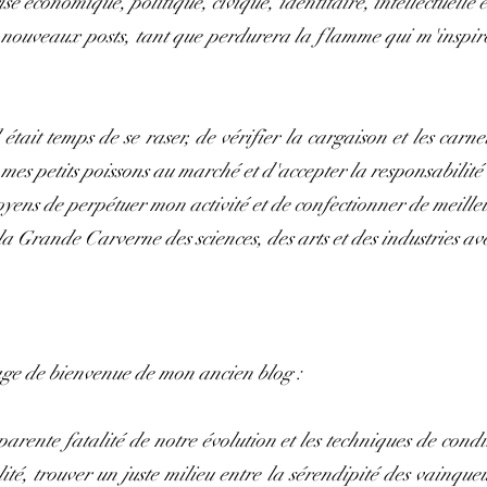
se économique, politique, civique, identitaire, intellectuelle 
nouveaux posts, tant que perdurera la flamme qui m'inspire e
était temps de se raser, de vérifier la cargaison et les carne
mes petits poissons au marché et d'accepter la responsabilité
ens de perpétuer mon activité et de confectionner de meille
 Grande Carverne des sciences, des arts et des industries avec
age de bienvenue de mon ancien blog :
parente fatalité de notre évolution et les techniques de cond
alité, trouver un juste milieu entre la sérendipité des vainque