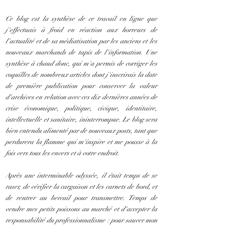
Ce blog est la synthèse de ce travail en ligne que
j'effectuais à froid en réaction aux horreurs de
l'actualité et de sa médiatisation par les anciens et les
nouveaux marchands de tapis de l'information. Une
synthèse à chaud donc, qui m'a permis de corriger les
coquilles de nombreux articles dont j'inscrirais la date
de première publication pour conserver la valeur
d'archives en relation avec ces dix dernières années de
crise économique, politique, civique, identitaire,
intellectuelle et sanitaire, ininterrompue. Le blog sera
bien entendu alimenté par de nouveaux posts, tant que
perdurera la flamme qui m'inspire et me pousse à la
fois vers tous les envers et à votre endroit.
Après une interminable odyssée, il était temps de se
raser, de vérifier la cargaison et les carnets de bord, et
de rentrer au bercail pour transmettre. Temps de
vendre mes petits poissons au marché et d'accepter la
responsabilité du professionnalisme : pour sauver mon