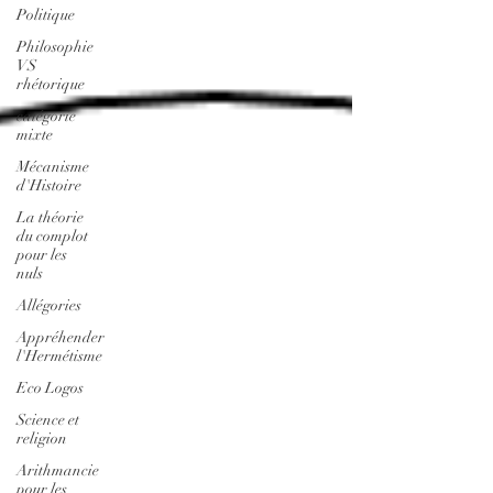
Politique
Philosophie
VS
rhétorique
catégorie
mixte
Mécanisme
d'Histoire
La théorie
du complot
pour les
nuls
Allégories
Appréhender
l'Hermétisme
Eco Logos
Science et
religion
Arithmancie
pour les