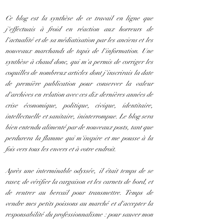
Ce blog est la synthèse de ce travail en ligne que
j'effectuais à froid en réaction aux horreurs de
l'actualité et de sa médiatisation par les anciens et les
nouveaux marchands de tapis de l'information. Une
synthèse à chaud donc, qui m'a permis de corriger les
coquilles de nombreux articles dont j'inscrirais la date
de première publication pour conserver la valeur
d'archives en relation avec ces dix dernières années de
crise économique, politique, civique, identitaire,
intellectuelle et sanitaire, ininterrompue. Le blog sera
bien entendu alimenté par de nouveaux posts, tant que
perdurera la flamme qui m'inspire et me pousse à la
fois vers tous les envers et à votre endroit.
Après une interminable odyssée, il était temps de se
raser, de vérifier la cargaison et les carnets de bord, et
de rentrer au bercail pour transmettre. Temps de
vendre mes petits poissons au marché et d'accepter la
responsabilité du professionnalisme : pour sauver mon