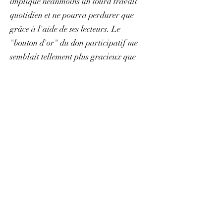
implique néanmoins un lourd travail
quotidien et ne pourra perdurer que
grâce à l'aide de ses lecteurs. Le
"bouton d'or" du don participatif me
semblait tellement plus gracieux que
celui de l'abonnement payant !
Blog
All Posts
All Posts
Présentation
et vocation
du projet
Load video
philologie