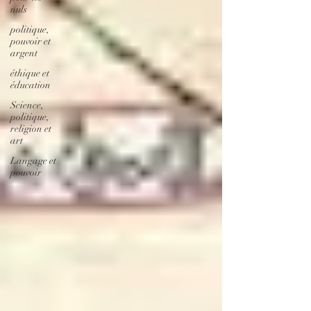
nuls
politique,
pouvoir et
argent
éthique et
éducation
Science,
politique,
religion et
art
Langage et
pouvoir