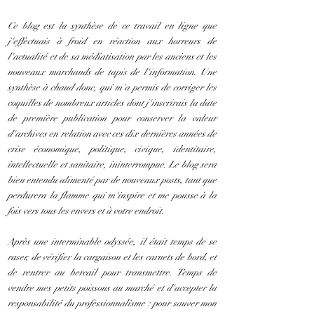
Ce blog est la synthèse de ce travail en ligne que
j'effectuais à froid en réaction aux horreurs de
l'actualité et de sa médiatisation par les anciens et les
nouveaux marchands de tapis de l'information. Une
synthèse à chaud donc, qui m'a permis de corriger les
coquilles de nombreux articles dont j'inscrirais la date
de première publication pour conserver la valeur
d'archives en relation avec ces dix dernières années de
crise économique, politique, civique, identitaire,
intellectuelle et sanitaire, ininterrompue. Le blog sera
bien entendu alimenté par de nouveaux posts, tant que
perdurera la flamme qui m'inspire et me pousse à la
fois vers tous les envers et à votre endroit.
Après une interminable odyssée, il était temps de se
raser, de vérifier la cargaison et les carnets de bord, et
de rentrer au bercail pour transmettre. Temps de
vendre mes petits poissons au marché et d'accepter la
responsabilité du professionnalisme : pour sauver mon