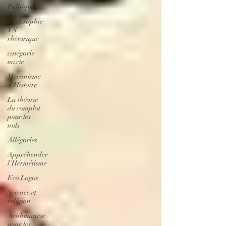
Politique
Philosophie
VS
rhétorique
catégorie
mixte
Mécanisme
d'Histoire
La théorie
du complot
pour les
nuls
Allégories
Appréhender
l'Hermétisme
Eco Logos
Science et
religion
Arithmancie
pour les