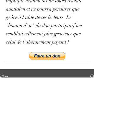
implique néanmoins un lourd travail
quotidien et ne pourra perdurer que
grâce à l'aide de ses lecteurs. Le
"bouton d'or" du don participatif me
semblait tellement plus gracieux que
celui de l'abonnement payant !
Blog
All Posts
All Posts
Présentation
et vocation
du projet
philologie