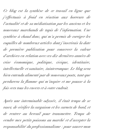
Ce blog est la synthèse de ce travail en ligne que
j'effectuais à froid en réaction aux horreurs de
l'actualité et de sa médiatisation par les anciens et les
nouveaux marchands de tapis de l'information. Une
synthèse à chaud donc, qui m'a permis de corriger les
coquilles de nombreux articles dont j'inscrirais la date
de première publication pour conserver la valeur
d'archives en relation avec ces dix dernières années de
crise économique, politique, civique, identitaire,
intellectuelle et sanitaire, ininterrompue. Le blog sera
bien entendu alimenté par de nouveaux posts, tant que
perdurera la flamme qui m'inspire et me pousse à la
fois vers tous les envers et à votre endroit.
Après une interminable odyssée, il était temps de se
raser, de vérifier la cargaison et les carnets de bord, et
de rentrer au bercail pour transmettre. Temps de
vendre mes petits poissons au marché et d'accepter la
responsabilité du professionnalisme : pour sauver mon