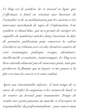
Ce blog est la synthèse de ce travail en ligne que
j'effectuais à froid en réaction aux horreurs de
l'actualité et de sa médiatisation par les anciens et les
nouveaux marchands de tapis de l'information. Une
synthèse à chaud donc, qui m'a permis de corriger les
coquilles de nombreux articles dont j'inscrirais la date
de première publication pour conserver la valeur
d'archives en relation avec ces dix dernières années de
crise économique, politique, civique, identitaire,
intellectuelle et sanitaire, ininterrompue. Le blog sera
bien entendu alimenté par de nouveaux posts, tant que
perdurera la flamme qui m'inspire et me pousse à la
fois vers tous les envers et à votre endroit.
Après une interminable odyssée, il était temps de se
raser, de vérifier la cargaison et les carnets de bord, et
de rentrer au bercail pour transmettre. Temps de
vendre mes petits poissons au marché et d'accepter la
responsabilité du professionnalisme : pour sauver mon