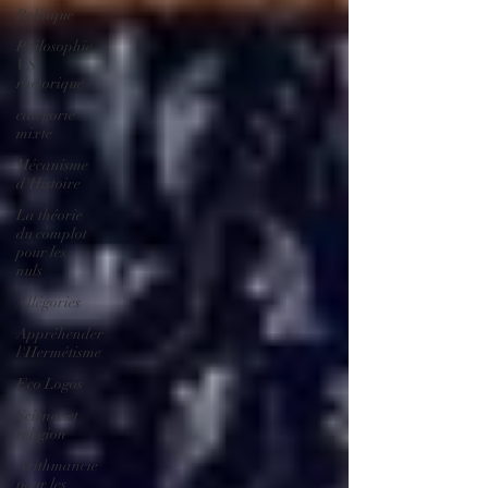
Politique
Philosophie
VS
rhétorique
catégorie
mixte
Mécanisme
d'Histoire
La théorie
du complot
pour les
nuls
Allégories
Appréhender
l'Hermétisme
Eco Logos
Science et
religion
Arithmancie
pour les