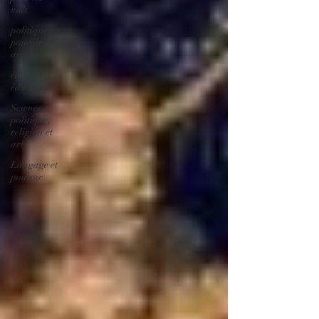
nuls
politique,
pouvoir et
argent
éthique et
éducation
Science,
politique,
religion et
art
Langage et
pouvoir