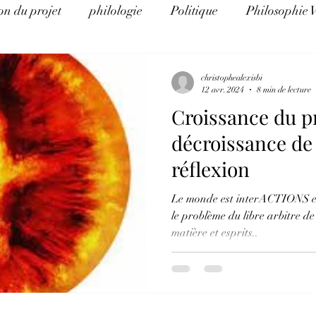
on du projet
philologie
Politique
Philosophie 
e d'Histoire
La théorie du complot pour les nuls
Al
christophealexisbi
12 avr. 2024
8 min de lecture
Croissance du pr
Eco Logos
Science et religion
Arithmancie pour l
décroissance de 
réflexion
éthique et éducation
Science, politique, religion et art
Le monde est interACTIONS et é
le problème du libre arbitre d
matière et esprits..