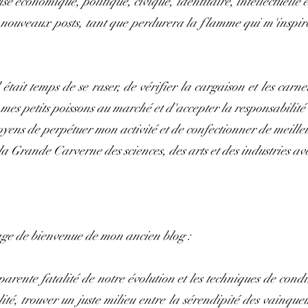
se économique, politique, civique, identitaire, intellectuelle 
nouveaux posts, tant que perdurera la flamme qui m'inspire e
était temps de se raser, de vérifier la cargaison et les carne
mes petits poissons au marché et d'accepter la responsabilité
ens de perpétuer mon activité et de confectionner de meille
 Grande Carverne des sciences, des arts et des industries avec
age de bienvenue de mon ancien blog :
parente fatalité de notre évolution et les techniques de cond
alité, trouver un juste milieu entre la sérendipité des vainque