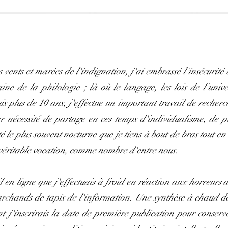
s vents et marées de l'indignation, j'ai embrassé l'insécurit
e de la philologie ; là où le langage, les lois de l'unive
 plus de 10 ans, j'effectue un important travail de recherch
r nécessité de partage en ces temps d'individualisme, de p
té le plus souvent nocturne que je tiens à bout de bras tout e
véritable vocation, comme nombre d'entre nous.
l en ligne que j'effectuais à froid en réaction aux horreurs d
archands de tapis de l'information. Une synthèse à chaud do
t j'inscrirais la date de première publication pour conserv