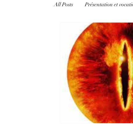
All Posts
Présentation et vocati
catégorie mixte
Mécanism
Appréhender l'Hermétisme
politique, pouvoir et argent
Langage et pouvoir