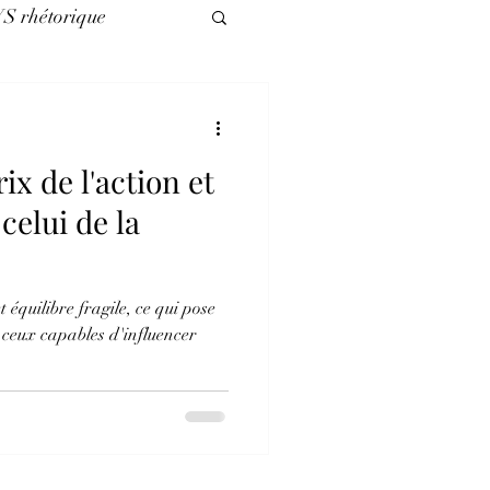
VS rhétorique
légories
ix de l'action et
es nuls
celui de la
quilibre fragile, ce qui pose
e ceux capables d'influencer