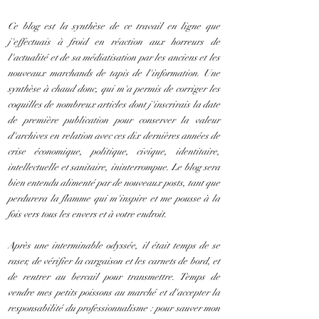
Ce blog est la synthèse de ce travail en ligne que
j'effectuais à froid en réaction aux horreurs de
l'actualité et de sa médiatisation par les anciens et les
nouveaux marchands de tapis de l'information. Une
synthèse à chaud donc, qui m'a permis de corriger les
coquilles de nombreux articles dont j'inscrirais la date
de première publication pour conserver la valeur
d'archives en relation avec ces dix dernières années de
crise économique, politique, civique, identitaire,
intellectuelle et sanitaire, ininterrompue. Le blog sera
bien entendu alimenté par de nouveaux posts, tant que
perdurera la flamme qui m'inspire et me pousse à la
fois vers tous les envers et à votre endroit.
Après une interminable odyssée, il était temps de se
raser, de vérifier la cargaison et les carnets de bord, et
de rentrer au bercail pour transmettre. Temps de
vendre mes petits poissons au marché et d'accepter la
responsabilité du professionnalisme : pour sauver mon