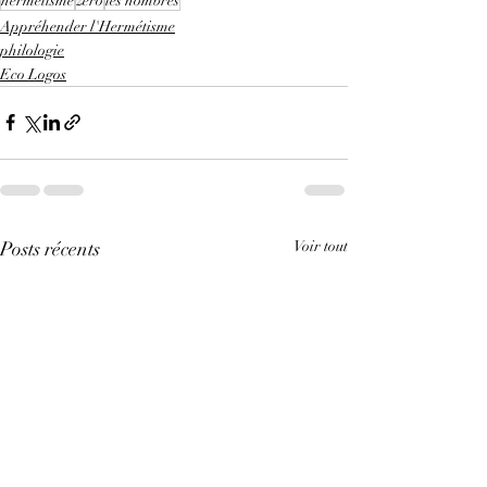
hermétisme
zéro
les nombres
Appréhender l'Hermétisme
philologie
Eco Logos
Posts récents
Voir tout