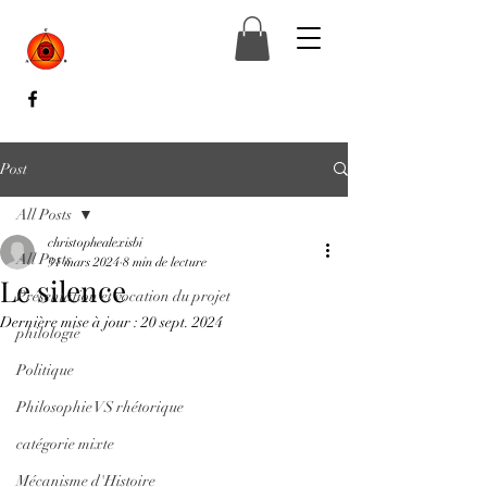
Post
All Posts
christophealexisbi
All Posts
31 mars 2024
8 min de lecture
Le silence
Présentation et vocation du projet
Dernière mise à jour :
20 sept. 2024
philologie
Politique
Philosophie VS rhétorique
catégorie mixte
Mécanisme d'Histoire