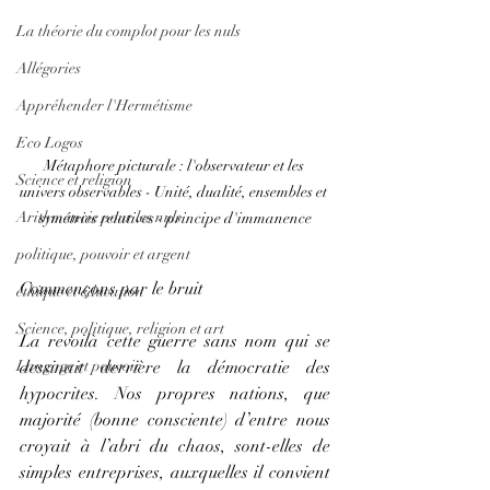
La théorie du complot pour les nuls
Allégories
Appréhender l'Hermétisme
Eco Logos
Métaphore picturale : l'observateur et les 
Science et religion
univers observables - Unité, dualité, ensembles et 
Arithmancie pour les nuls
symétries relatives - principe d'immanence
politique, pouvoir et argent
Commençons par le bruit
éthique et éducation
Science, politique, religion et art
La revoilà cette guerre sans nom qui se 
Langage et pouvoir
dessinait derrière la démocratie des 
hypocrites. Nos propres nations, que 
majorité (bonne consciente) d’entre nous 
croyait à l’abri du chaos, sont-elles de 
simples entreprises, auxquelles il convient 