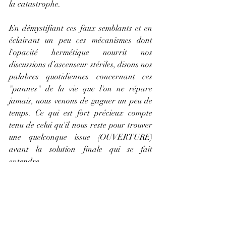
la catastrophe.  
En démystifiant ces faux semblants et en 
éclairant un peu ces mécanismes dont 
l'opacité hermétique nourrit nos 
discussions d’ascenseur stériles, disons nos 
palabres quotidiennes concernant ces 
"pannes" de la vie que l'on ne répare 
jamais, nous venons de gagner un peu de 
temps. Ce qui est fort précieux compte 
tenu de celui qu'il nous reste pour trouver 
une quelconque issue (OUVERTURE) 
avant la solution finale qui se fait 
entendre.
La notion du temps n'est pas dissociable 
de celle du mouvement dans l'espace. Le 
changement et son constat par 
l'observateur. Parlons donc de cela et du 