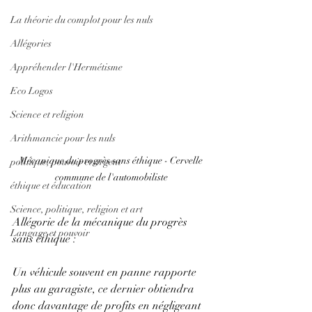
La théorie du complot pour les nuls
Allégories
Appréhender l'Hermétisme
Eco Logos
Science et religion
Arithmancie pour les nuls
Mécanique du progrès sans éthique - Cervelle 
politique, pouvoir et argent
commune de l'automobiliste
éthique et éducation
Science, politique, religion et art
Allégorie de la mécanique du progrès 
Langage et pouvoir
sans éthique :
Un véhicule souvent en panne rapporte 
plus au garagiste, ce dernier obtiendra 
donc davantage de profits en négligeant 