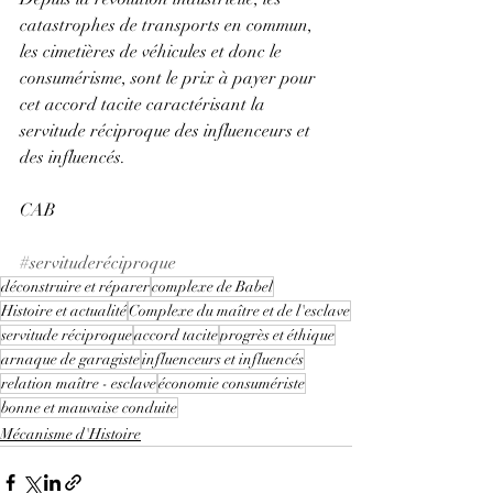
catastrophes de transports en commun, 
les cimetières de véhicules et donc le 
consumérisme, sont le prix à payer pour 
cet accord tacite caractérisant la 
servitude réciproque des influenceurs et 
des influencés. 
CAB
#servituderéciproque
déconstruire et réparer
complexe de Babel
Histoire et actualité
Complexe du maître et de l'esclave
servitude réciproque
accord tacite
progrès et éthique
arnaque de garagiste
influenceurs et influencés
relation maître - esclave
économie consumériste
bonne et mauvaise conduite
Mécanisme d'Histoire