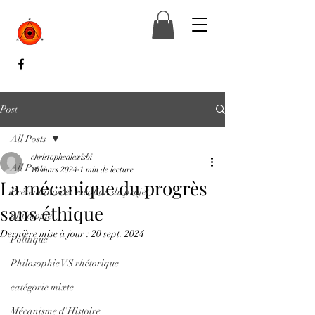
Post
All Posts
christophealexisbi
All Posts
10 mars 2024
1 min de lecture
La mécanique du progrès
Présentation et vocation du projet
sans éthique
philologie
Dernière mise à jour :
20 sept. 2024
Politique
Philosophie VS rhétorique
catégorie mixte
Mécanisme d'Histoire