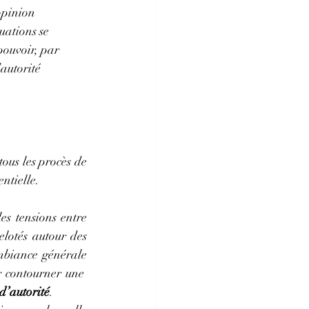
’opinion 
uations se 
pouvoir, par 
’autorité 
ous les procès de 
ntielle. 
es tensions entre 
elotés autour des 
mbiance générale 
 contourner une  
d’autorité
.