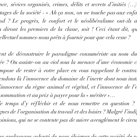
ce, sévices organisés, crimes, délits et secrets d’initiés (…)
 étages de la société - « Ah ça non, on ne touche pas aux enfa
 ? Le progrès, le confort et le néolibéralisme ont-ils a
diront les premiers de la classe, soit ! Ceci étant dit, que
tellectuel sommes-nous prêts à fournir pour que cela cesse ?
ent de déconstruire le paradigme consumériste au nom duq
iée ? Ou assiste-on au viol sous la menace d’une économie cr
impose de rester à votre place en vous rappelant le contrat
endons là l’innocence du domaine de l’inerte dont nous instr
l’innocence du règne animal et végétal, et l’innocence de l’
nsommation et au prix à payer pour la « mériter »…
e temps d’y réfléchir et de nous remettre en question ? 
nes de l’organisation du travail et des loisirs ? Malgré l’ind
inions, qui ne se contente pas de suivre aveuglément le circuit 
 quelconque volonté de nous éloigner de cette société de pl