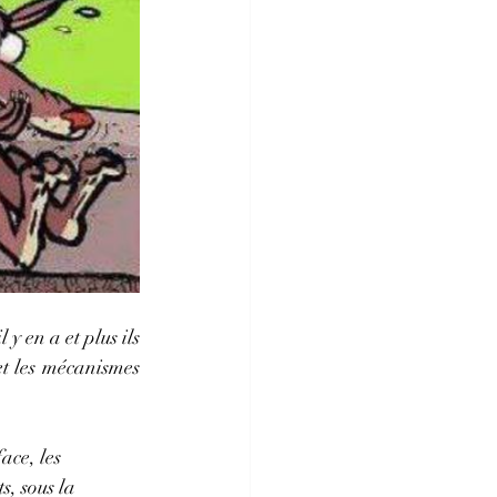
y en a et plus ils 
et les mécanismes 
ce, les 
, sous la 