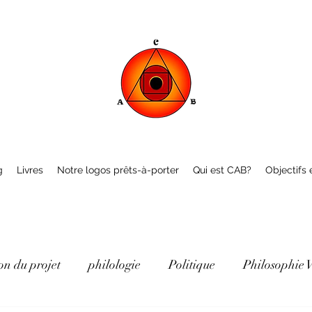
g
Livres
Notre logos prêts-à-porter
Qui est CAB?
Objectifs e
on du projet
philologie
Politique
Philosophie 