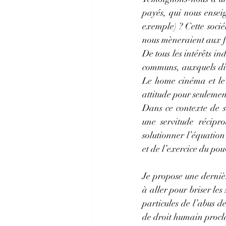
payés, qui nous enseig
exemple) ? Cette soci
nous mèneraient aux fr
De tous les intérêts ind
communs, auxquels dire
Le home cinéma et le 
attitude pour seulemen
Dans ce contexte de so
une servitude récipro
solutionner l’équation
et de l’exercice du po
Je propose une dernièr
à aller pour briser les 
particules de l’abus de
de droit humain procl