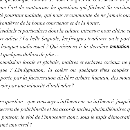
ne l’art de contourner les questions qui fâchent (la servitu
été pourtant malade, qui nous recommande de ne jamais ouvri
ontières de la bonne conscience et de la honte.  
ividuels et particuliers dont la culture intensive nous aliène e
 adieu ? La belle bagnole, les fringues tendance ou le porta
bouquet audiovisuel ? Qui résistera à la dernière 
tentatio
t quelques dollars de plus… 
umission locale et globale, maîtres et esclaves sociaux ne p
que ? L’indignation, la colère ou quelques têtes coupées s
 posée par la factorisation du libre arbitre humain, des mou
uvoir par une minorité d’individus ?
e question : que vous soyez influenceur ou influencé, jusqu’o
secrets de polichinelle et les accords tacites plurimillénaires q
 pouvoir, le viol de l’innocence donc, sous le tapis démocrati
amé universel ?