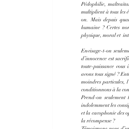
Pédophilie, maltraitan
multiplient à tous les
on. Mais depuis quand
humaine ? Certes non 
physique, moral et  in
Envisage-t-on seulem
d’innocence est sacrif
toute-puissance vous 
avons tous signé ? Ent
moindres particules, 
conditionnons à la co
Prend-on seulement l
indolemment les consig
et la cacophonie des op
la récompense ?
Témoignons-nous d’une