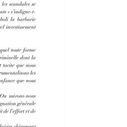
 les scandales se 
nts » s’indigne-t-
boli la barbarie 
l investissement 
uel toute forme 
iminelle dont la 
 tacite que nous 
umentalisons les 
enfance que nous 
Ou suivons-nous 
ignation générale 
de l’effort et de 
aisirs chèrement 