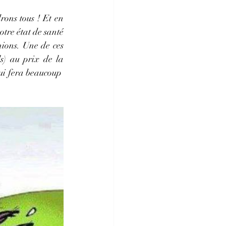
ons tous ! Et en 
otre état de santé 
ions. Une de ces 
s) au prix de la 
i fera beaucoup  