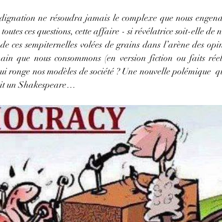
ndignation ne résoudra jamais le complexe que nous engendr
outes ces questions, cette affaire - si révélatrice soit-elle de n
de ces sempiternelles volées de grains dans l’arène des opin
ain que nous consommons (en version fiction ou faits réel
ui ronge nos modèles de société ? Une nouvelle polémique  qu
rait un Shakespeare…