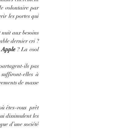
de volontaire par 
r les portes qui 
t nuit aux besoins 
ble dernier cri ? 
n Apple
 ? La cool 
artagent-ils pas 
uffiront-elles à 
vements de masse 
ù êtes-vous  prêt 
ui dissimulent les 
que d’une société 