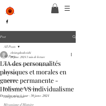
Post
All Posts
christophealexisbi
All Posts
28 janv. 2024
3 min de lecture
L'IA des personnalités
Présentation et vocation du projet
physiques et morales en
philologie
guerre permanente -
Politique
Holisme VS individualisme
Philosophie VS rhétorique
Dernière mise à jour :
30 janv. 2024
catégorie mixte
Mécanisme d'Histoire