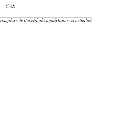
CAB
complexe de Babel
dialectique
Histoire et actualité
politique et religion
mécanisme de la guerre
faire la paix en préparant la guerre
choc des civilisations
Personnalité physique et morale
Holisme et individualisme
Posts récents
Voir tout