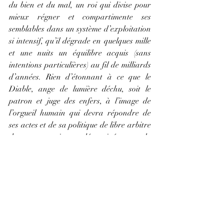
du bien et du mal, un roi qui divise pour 
mieux régner et compartimente ses 
semblables dans un système d’exploitation 
si intensif, qu’il dégrade en quelques mille 
et une nuits un équilibre acquis (sans 
intentions particulières) au fil de milliards 
d’années. Rien d’étonnant à ce que le 
Diable, ange de lumière déchu, soit le 
patron et juge des enfers, à l’image de 
l’orgueil humain qui devra répondre de 
ses actes et de sa politique de libre arbitre 
dans un univers déterminé par la 
causalité. Et les cuisines du Diable sont les 
enfers de l’entité sociale que nous 
subissons mais dont nous sommes tous plus 
ou moins responsables. Une cuisine 
empirique qui était censée nourrir 
l’humain comme un seigneur siégeant au 
centre de l’univers et dans laquelle il n’est 