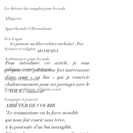
La théorie du complot pour les nuls
Allégories
Appréhender l'Hermétisme
Eco Logos
Le penseur au libre arbitre enchaîné - Par 
Science et religion
ADAMADA
Arithmancie pour les nuls
Pour introduire cet article, je vous 
politique, pouvoir et argent
propose cette publication fort intéressante 
d’une amie « on line » que je remercie 
éthique et éducation
chaleureusement pour ses partages avec le 
Science, politique, religion et art
« NOUS » connecté.
Langage et pouvoir
ARRÊTER DE COURIR
"Le traumatisme est la force invisible
qui nous fait courir sans trêve,
à la poursuite d’un but intangible.