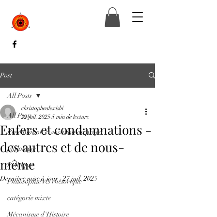
Post
All Posts
christophealexisbi
All Posts
22 juil. 2025
5 min de lecture
Enfers et condamnations -
Présentation et vocation du projet
des autres et de nous-
philologie
même
Politique
Dernière mise à jour :
27 juil. 2025
Philosophie VS rhétorique
catégorie mixte
Mécanisme d'Histoire