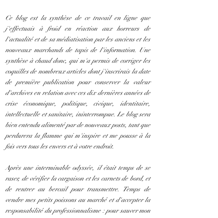
Ce blog est la synthèse de ce travail en ligne que
j'effectuais à froid en réaction aux horreurs de
l'actualité et de sa médiatisation par les anciens et les
nouveaux marchands de tapis de l'information. Une
synthèse à chaud donc, qui m'a permis de corriger les
coquilles de nombreux articles dont j'inscrirais la date
de première publication pour conserver la valeur
d'archives en relation avec ces dix dernières années de
crise économique, politique, civique, identitaire,
intellectuelle et sanitaire, ininterrompue. Le blog sera
bien entendu alimenté par de nouveaux posts, tant que
perdurera la flamme qui m'inspire et me pousse à la
fois vers tous les envers et à votre endroit.
Après une interminable odyssée, il était temps de se
raser, de vérifier la cargaison et les carnets de bord, et
de rentrer au bercail pour transmettre. Temps de
vendre mes petits poissons au marché et d'accepter la
responsabilité du professionnalisme : pour sauver mon