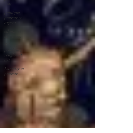
nuls
politique,
pouvoir et
argent
éthique et
éducation
Science,
politique,
religion et
art
Langage et
pouvoir