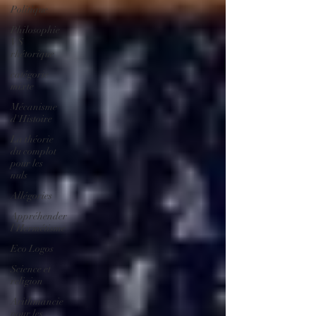
Politique
Philosophie
VS
rhétorique
catégorie
mixte
Mécanisme
d'Histoire
La théorie
du complot
pour les
nuls
Allégories
Appréhender
l'Hermétisme
Eco Logos
Science et
religion
Arithmancie
pour les