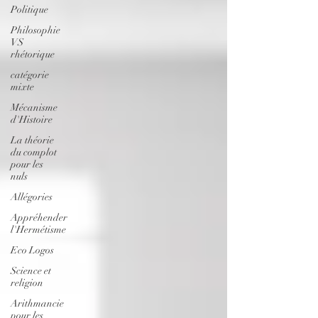
Politique
Philosophie
VS
rhétorique
catégorie
mixte
Mécanisme
d'Histoire
La théorie
du complot
pour les
nuls
Allégories
Appréhender
l'Hermétisme
Eco Logos
Science et
religion
Arithmancie
pour les