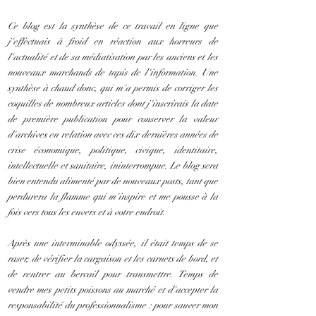
Ce blog est la synthèse de ce travail en ligne que
j'effectuais à froid en réaction aux horreurs de
l'actualité et de sa médiatisation par les anciens et les
nouveaux marchands de tapis de l'information. Une
synthèse à chaud donc, qui m'a permis de corriger les
coquilles de nombreux articles dont j'inscrirais la date
de première publication pour conserver la valeur
d'archives en relation avec ces dix dernières années de
crise économique, politique, civique, identitaire,
intellectuelle et sanitaire, ininterrompue. Le blog sera
bien entendu alimenté par de nouveaux posts, tant que
perdurera la flamme qui m'inspire et me pousse à la
fois vers tous les envers et à votre endroit.
Après une interminable odyssée, il était temps de se
raser, de vérifier la cargaison et les carnets de bord, et
de rentrer au bercail pour transmettre. Temps de
vendre mes petits poissons au marché et d'accepter la
responsabilité du professionnalisme : pour sauver mon