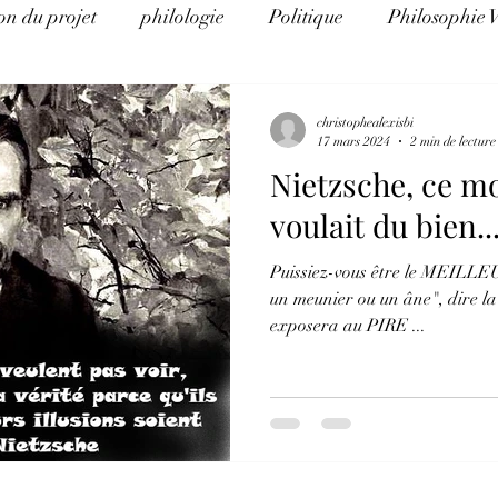
on du projet
philologie
Politique
Philosophie 
e d'Histoire
La théorie du complot pour les nuls
Al
christophealexisbi
17 mars 2024
2 min de lecture
Nietzsche, ce m
Eco Logos
Science et religion
Arithmancie pour l
voulait du bien..
Puissiez-vous être le MEILLE
éthique et éducation
Science, politique, religion et art
un meunier ou un âne", dire la
exposera au PIRE ...