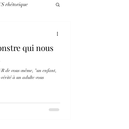
VS rhétorique
légories
onstre qui nous
es nuls
.
UR de vous-même, "un enfant,
 vérité à un adulte vous