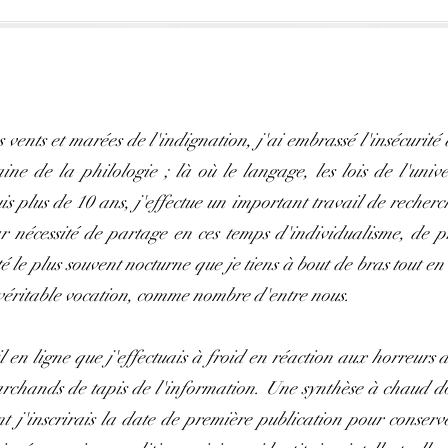
s vents et marées de l'indignation, j'ai embrassé l'insécurit
e de la philologie ; là où le langage, les lois de l'unive
 plus de 10 ans, j'effectue un important travail de recherch
r nécessité de partage en ces temps d'individualisme, de p
té le plus souvent nocturne que je tiens à bout de bras tout e
véritable vocation, comme nombre d'entre nous.
l en ligne que j'effectuais à froid en réaction aux horreurs d
archands de tapis de l'information. Une synthèse à chaud do
t j'inscrirais la date de première publication pour conserv