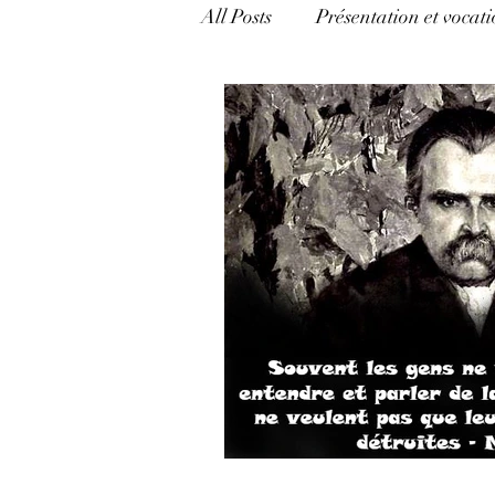
All Posts
Présentation et vocati
catégorie mixte
Mécanism
Appréhender l'Hermétisme
politique, pouvoir et argent
Langage et pouvoir