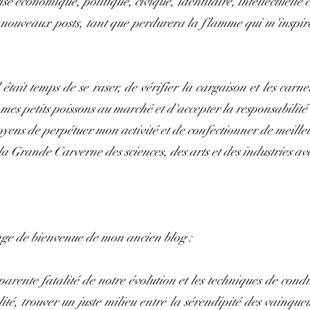
se économique, politique, civique, identitaire, intellectuelle 
nouveaux posts, tant que perdurera la flamme qui m'inspire e
était temps de se raser, de vérifier la cargaison et les carne
mes petits poissons au marché et d'accepter la responsabilité
ens de perpétuer mon activité et de confectionner de meille
 Grande Carverne des sciences, des arts et des industries avec
age de bienvenue de mon ancien blog :
parente fatalité de notre évolution et les techniques de cond
alité, trouver un juste milieu entre la sérendipité des vainque