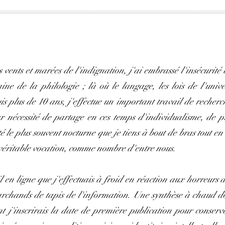
s vents et marées de l'indignation, j'ai embrassé l'insécurit
e de la philologie ; là où le langage, les lois de l'unive
 plus de 10 ans, j'effectue un important travail de recherch
r nécessité de partage en ces temps d'individualisme, de p
té le plus souvent nocturne que je tiens à bout de bras tout e
véritable vocation, comme nombre d'entre nous.
l en ligne que j'effectuais à froid en réaction aux horreurs d
archands de tapis de l'information. Une synthèse à chaud do
t j'inscrirais la date de première publication pour conserv