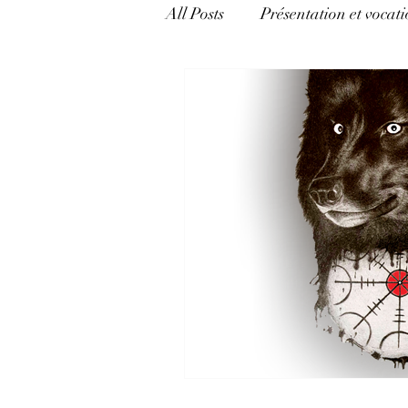
All Posts
Présentation et vocati
catégorie mixte
Mécanism
Appréhender l'Hermétisme
politique, pouvoir et argent
Langage et pouvoir