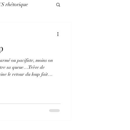
VS rhétorique
légories
p
es nuls
 armé ou pacifiste, moins on
ntre sa queue…Trêve de
ne le retour du loup fait
insignifiante épine dans le
 guerre et en marche sur
ion, sous l’effet d’un conflit
domestiqué qui caractérise