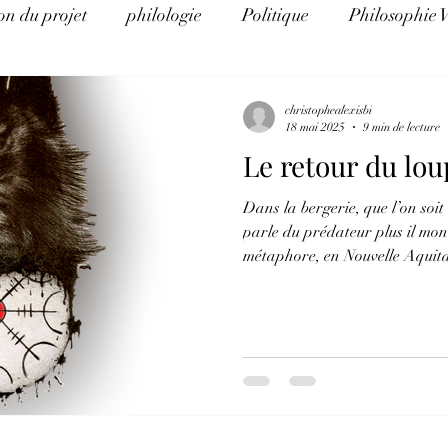
on du projet
philologie
Politique
Philosophie 
e d'Histoire
La théorie du complot pour les nuls
Al
christophealexisbi
18 mai 2025
9 min de lecture
Le retour du lou
Eco Logos
Science et religion
Arithmancie pour l
Dans la bergerie, que l’on soit
parle du prédateur plus il mo
éthique et éducation
Science, politique, religion et art
métaphore, en Nouvelle Aquitai
polémique… N’est-ce là qu’une 
pied d’une nation en crise, en
l’échiquier international ? Ou le symbole alarmant d’un
écosystème planétaire en désolat
entre l’état sauvage et l’état 
l’Homme et sa vision