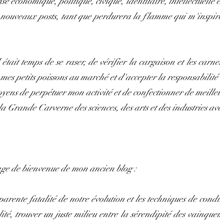
se économique, politique, civique, identitaire, intellectuelle 
nouveaux posts, tant que perdurera la flamme qui m'inspire e
était temps de se raser, de vérifier la cargaison et les carne
mes petits poissons au marché et d'accepter la responsabilité
ens de perpétuer mon activité et de confectionner de meille
 Grande Carverne des sciences, des arts et des industries avec
age de bienvenue de mon ancien blog :
parente fatalité de notre évolution et les techniques de cond
alité, trouver un juste milieu entre la sérendipité des vainque