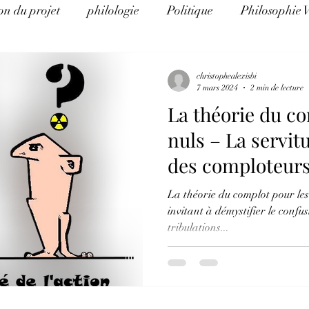
on du projet
philologie
Politique
Philosophie 
e d'Histoire
La théorie du complot pour les nuls
Al
christophealexisbi
7 mars 2024
2 min de lecture
La théorie du co
Eco Logos
Science et religion
Arithmancie pour l
nuls – La servit
des comploteurs
éthique et éducation
Science, politique, religion et art
complotistes
La théorie du complot pour les 
invitant à démystifier le confus
tribulations...