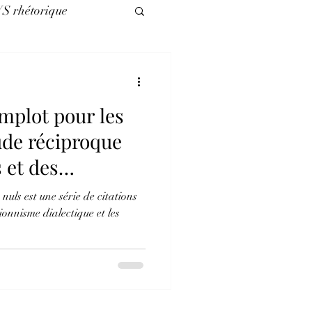
VS rhétorique
légories
mplot pour les
es nuls
ude réciproque
 et des
nuls est une série de citations
ionnisme dialectique et les