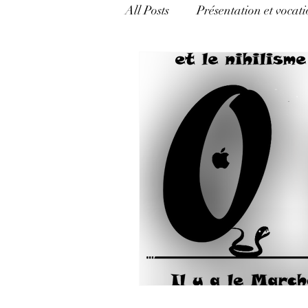
All Posts
Présentation et vocati
catégorie mixte
Mécanism
Appréhender l'Hermétisme
politique, pouvoir et argent
Langage et pouvoir