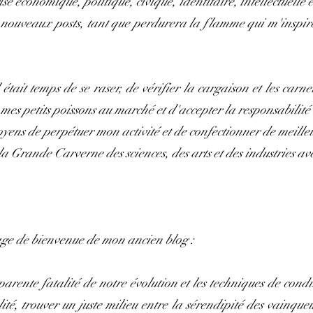
se économique, politique, civique, identitaire, intellectuelle 
nouveaux posts, tant que perdurera la flamme qui m'inspire e
était temps de se raser, de vérifier la cargaison et les carne
mes petits poissons au marché et d'accepter la responsabilité
ens de perpétuer mon activité et de confectionner de meille
 Grande Carverne des sciences, des arts et des industries avec
age de bienvenue de mon ancien blog :
parente fatalité de notre évolution et les techniques de cond
alité, trouver un juste milieu entre la sérendipité des vainque