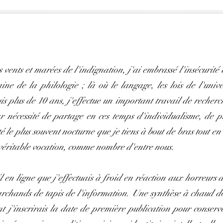
s vents et marées de l'indignation, j'ai embrassé l'insécurit
e de la philologie ; là où le langage, les lois de l'unive
 plus de 10 ans, j'effectue un important travail de recherch
r nécessité de partage en ces temps d'individualisme, de p
té le plus souvent nocturne que je tiens à bout de bras tout e
véritable vocation, comme nombre d'entre nous.
l en ligne que j'effectuais à froid en réaction aux horreurs d
archands de tapis de l'information. Une synthèse à chaud do
t j'inscrirais la date de première publication pour conserv