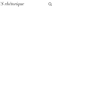
VS rhétorique
légories
es nuls