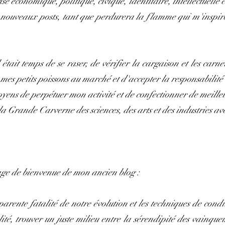
se économique, politique, civique, identitaire, intellectuelle 
nouveaux posts, tant que perdurera la flamme qui m'inspire e
était temps de se raser, de vérifier la cargaison et les carne
mes petits poissons au marché et d'accepter la responsabilité
ens de perpétuer mon activité et de confectionner de meille
 Grande Carverne des sciences, des arts et des industries avec
age de bienvenue de mon ancien blog :
parente fatalité de notre évolution et les techniques de cond
alité, trouver un juste milieu entre la sérendipité des vainque