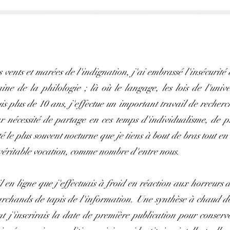
s vents et marées de l'indignation, j'ai embrassé l'insécurit
e de la philologie ; là où le langage, les lois de l'unive
 plus de 10 ans, j'effectue un important travail de recherch
r nécessité de partage en ces temps d'individualisme, de p
té le plus souvent nocturne que je tiens à bout de bras tout e
véritable vocation, comme nombre d'entre nous.
l en ligne que j'effectuais à froid en réaction aux horreurs d
archands de tapis de l'information. Une synthèse à chaud do
t j'inscrirais la date de première publication pour conserv