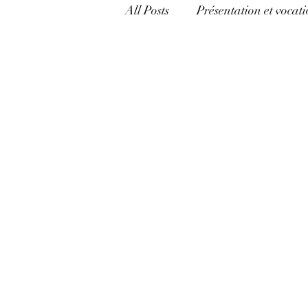
All Posts
Présentation et vocati
catégorie mixte
Mécanism
Appréhender l'Hermétisme
politique, pouvoir et argent
Langage et pouvoir