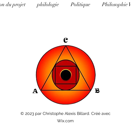
on du projet
philologie
Politique
Philosophie 
e d'Histoire
La théorie du complot pour les nuls
Al
Eco Logos
Science et religion
Arithmancie pour l
éthique et éducation
Science, politique, religion et art
© 2023 par Christophe Alexis Billard. Créé avec
Wix.com