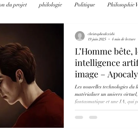
on du projet
philologie
Politique
Philosophie 
e d'Histoire
La théorie du complot pour les nuls
Al
christophealexisbi
19 juin 2025
4 min de lecture
L’Homme bête, l
Eco Logos
Science et religion
Arithmancie pour l
intelligence artif
image – Apocaly
éthique et éducation
Science, politique, religion et art
zéro
Les nouvelles technologies du
matérialiser un univers virtuel
fantasmatique et une IA, qui
perdre l’art du langage. Ce post et l
notre actualité quotidienne p
dialectiques, par le biais de 
consommée entre la science, la r