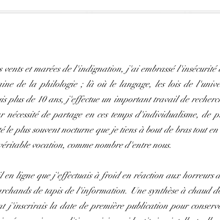
s vents et marées de l'indignation, j'ai embrassé l'insécurit
e de la philologie ; là où le langage, les lois de l'unive
 plus de 10 ans, j'effectue un important travail de recherch
r nécessité de partage en ces temps d'individualisme, de p
té le plus souvent nocturne que je tiens à bout de bras tout e
véritable vocation, comme nombre d'entre nous.
l en ligne que j'effectuais à froid en réaction aux horreurs d
archands de tapis de l'information. Une synthèse à chaud do
t j'inscrirais la date de première publication pour conserv