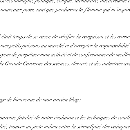
se économique, politique, civique, identitaire, intellectuelle 
nouveaux posts, tant que perdurera la flamme qui m'inspire e
était temps de se raser, de vérifier la cargaison et les carne
mes petits poissons au marché et d'accepter la responsabilité
ens de perpétuer mon activité et de confectionner de meille
 Grande Carverne des sciences, des arts et des industries avec
age de bienvenue de mon ancien blog :
parente fatalité de notre évolution et les techniques de cond
alité, trouver un juste milieu entre la sérendipité des vainque