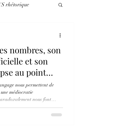
VS rhétorique
légories
es nombres, son
es nuls
icielle et son
pse au point
 langage nous permettent de
, une médiocratie
 paradoxalement nous font
es 6 à suivre évoquent
our aborder nos échecs
la rupture consommable et
eligion, la politique et les arts.