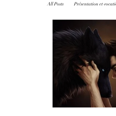
All Posts
Présentation et vocati
catégorie mixte
Mécanism
Appréhender l'Hermétisme
politique, pouvoir et argent
Langage et pouvoir