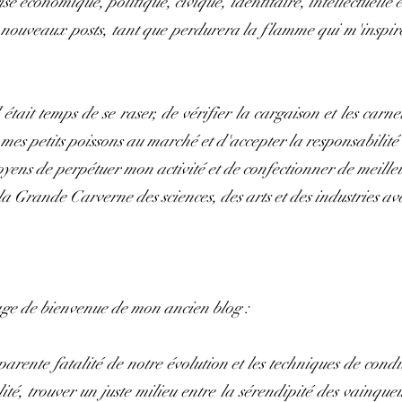
se économique, politique, civique, identitaire, intellectuelle 
nouveaux posts, tant que perdurera la flamme qui m'inspire e
était temps de se raser, de vérifier la cargaison et les carne
mes petits poissons au marché et d'accepter la responsabilité
ens de perpétuer mon activité et de confectionner de meille
 Grande Carverne des sciences, des arts et des industries avec
age de bienvenue de mon ancien blog :
parente fatalité de notre évolution et les techniques de cond
alité, trouver un juste milieu entre la sérendipité des vainque