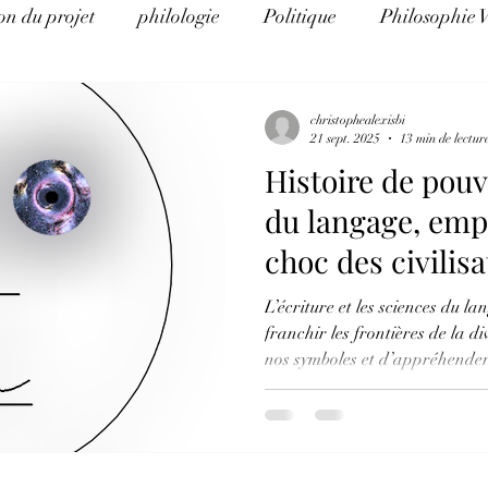
on du projet
philologie
Politique
Philosophie 
e d'Histoire
La théorie du complot pour les nuls
Al
christophealexisbi
21 sept. 2025
13 min de lectur
Histoire de pouv
Eco Logos
Science et religion
Arithmancie pour l
du langage, empr
choc des civilis
éthique et éducation
Science, politique, religion et art
L’écriture et les sciences du l
franchir les frontières de la div
nos symboles et d’appréhender
commun. Mais elles constituent
pouvoir que la bête humaine m
pouvoirs souligne ce que gagne
nouvelles générations l’art de 