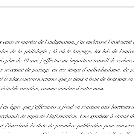
s vents et marées de l'indignation, j'ai embrassé l'insécurit
e de la philologie ; là où le langage, les lois de l'unive
 plus de 10 ans, j'effectue un important travail de recherch
r nécessité de partage en ces temps d'individualisme, de p
té le plus souvent nocturne que je tiens à bout de bras tout e
véritable vocation, comme nombre d'entre nous.
l en ligne que j'effectuais à froid en réaction aux horreurs d
archands de tapis de l'information. Une synthèse à chaud do
t j'inscrirais la date de première publication pour conserv