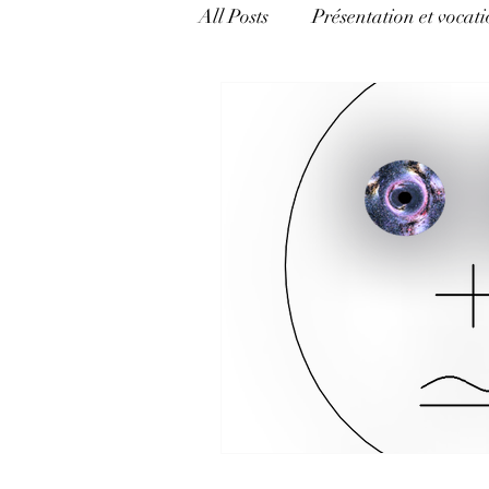
All Posts
Présentation et vocati
catégorie mixte
Mécanism
Appréhender l'Hermétisme
politique, pouvoir et argent
Langage et pouvoir