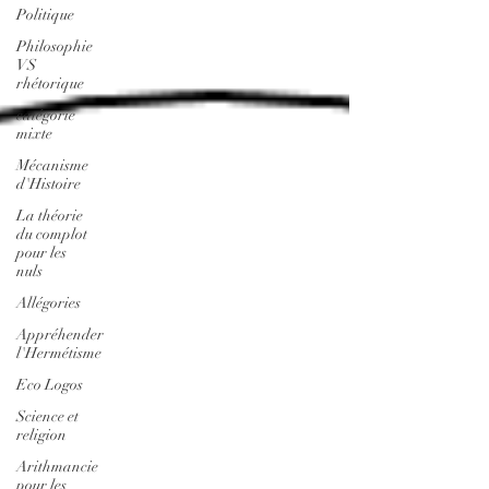
Politique
Philosophie
VS
rhétorique
catégorie
mixte
Mécanisme
d'Histoire
La théorie
du complot
pour les
nuls
Allégories
Appréhender
l'Hermétisme
Eco Logos
Science et
religion
Arithmancie
pour les