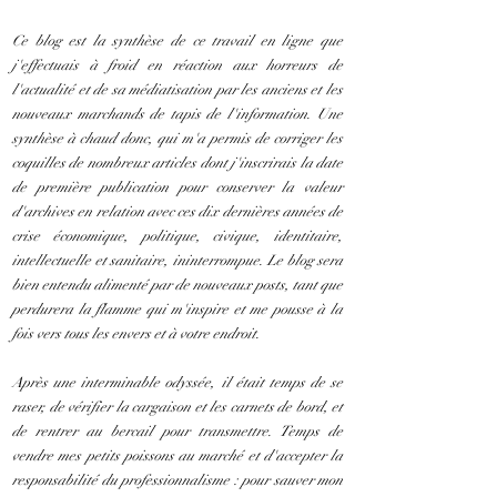
Ce blog est la synthèse de ce travail en ligne que
j'effectuais à froid en réaction aux horreurs de
l'actualité et de sa médiatisation par les anciens et les
nouveaux marchands de tapis de l'information. Une
synthèse à chaud donc, qui m'a permis de corriger les
coquilles de nombreux articles dont j'inscrirais la date
de première publication pour conserver la valeur
d'archives en relation avec ces dix dernières années de
crise économique, politique, civique, identitaire,
intellectuelle et sanitaire, ininterrompue. Le blog sera
bien entendu alimenté par de nouveaux posts, tant que
perdurera la flamme qui m'inspire et me pousse à la
fois vers tous les envers et à votre endroit.
Après une interminable odyssée, il était temps de se
raser, de vérifier la cargaison et les carnets de bord, et
de rentrer au bercail pour transmettre. Temps de
vendre mes petits poissons au marché et d'accepter la
responsabilité du professionnalisme : pour sauver mon