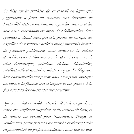
Ce blog est la synthèse de ce travail en ligne que
j'effectuais à froid en réaction aux horreurs de
l'actualité et de sa médiatisation par les anciens et les
nouveaux marchands de tapis de l'information. Une
synthèse à chaud donc, qui m'a permis de corriger les
coquilles de nombreux articles dont j'inscrirais la date
de première publication pour conserver la valeur
d'archives en relation avec ces dix dernières années de
crise économique, politique, civique, identitaire,
intellectuelle et sanitaire, ininterrompue. Le blog sera
bien entendu alimenté par de nouveaux posts, tant que
perdurera la flamme qui m'inspire et me pousse à la
fois vers tous les envers et à votre endroit.
Après une interminable odyssée, il était temps de se
raser, de vérifier la cargaison et les carnets de bord, et
de rentrer au bercail pour transmettre. Temps de
vendre mes petits poissons au marché et d'accepter la
responsabilité du professionnalisme : pour sauver mon