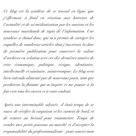
Ce blog est la synthèse de ce travail en ligne que
j'effectuais à froid en réaction aux horreurs de
l'actualité et de sa médiatisation par les anciens et les
nouveaux marchands de tapis de l'information. Une
synthèse à chaud donc, qui m'a permis de corriger les
coquilles de nombreux articles dont j'inscrirais la date
de première publication pour conserver la valeur
d'archives en relation avec ces dix dernières années de
crise économique, politique, civique, identitaire,
intellectuelle et sanitaire, ininterrompue. Le blog sera
bien entendu alimenté par de nouveaux posts, tant que
perdurera la flamme qui m'inspire et me pousse à la
fois vers tous les envers et à votre endroit.
Après une interminable odyssée, il était temps de se
raser, de vérifier la cargaison et les carnets de bord, et
de rentrer au bercail pour transmettre. Temps de
vendre mes petits poissons au marché et d'accepter la
responsabilité du professionnalisme : pour sauver mon